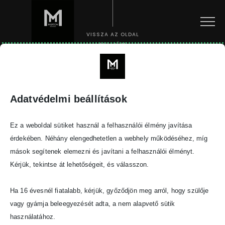
Menu
VISSZA AZ OLDAL
TETEJÉRE
Facebook
tiktok
Instagram
Adatvédelmi beállítások
Ez a weboldal sütiket használ a felhasználói élmény javítása
© Bestlooker 2023.
érdekében. Néhány elengedhetetlen a webhely működéséhez, míg
A weboldalt készítette:
Kluge Marketing Kft.
mások segítenek elemezni és javítani a felhasználói élményt.
Kérjük, tekintse át lehetőségeit, és válasszon.
Ha 16 évesnél fiatalabb, kérjük, győződjön meg arról, hogy szülője
vagy gyámja beleegyezését adta, a nem alapvető sütik
használatához.