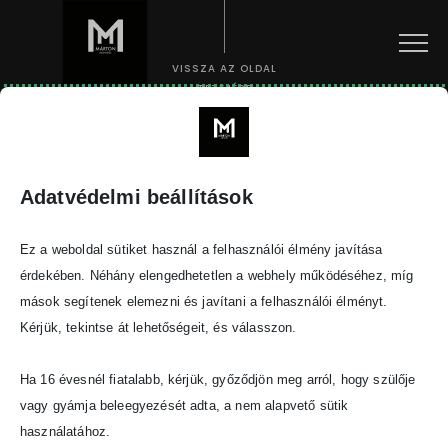
Menu
VISSZA AZ OLDAL
TETEJÉRE
Facebook
tiktok
Instagram
Adatvédelmi beállítások
Ez a weboldal sütiket használ a felhasználói élmény javítása
© Bestlooker 2023.
érdekében. Néhány elengedhetetlen a webhely működéséhez, míg
A weboldalt készítette:
Kluge Marketing Kft.
mások segítenek elemezni és javítani a felhasználói élményt.
Kérjük, tekintse át lehetőségeit, és válasszon.
Ha 16 évesnél fiatalabb, kérjük, győződjön meg arról, hogy szülője
vagy gyámja beleegyezését adta, a nem alapvető sütik
használatához.