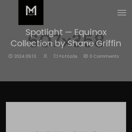
Menu
Spotlight — Equinox
Collection by Shane Griffin
Date:
Author:
Categories:
2024.09.13.
Fotózás
0 Comments