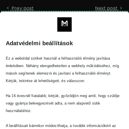
Prev post
Next post
Adatvédelmi beállítások
Star
Ez a weboldal sütiket használ a felhasználói élmény javítása
érdekében. Néhány elengedhetetlen a webhely működéséhez, míg
Categories
mások segítenek elemezni és javítani a felhasználói élményt.
Kérjük, tekintse át lehetőségeit, és válasszon.
Fotózás
(7)
Ha 16 évesnél fiatalabb, kérjük, győződjön meg arról, hogy szülője
Videózás
(4)
vagy gyámja beleegyezését adta, a nem alapvető sütik
használatához.
A beállításait bármikor módosíthatja, a további információkért az